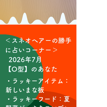
＜スネオヘアーの勝手
に占いコーナー＞
2026年7月
【O型】のあなた
・ラッキーアイテム：
新しいまな板
・ラッキーフード：
夏