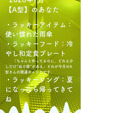
【A型】のあなた
・ラッキーアイテム：
使い慣れた雨傘
・ラッキーフード：冷
やし和定食プレート
「ちゃんと作ってるのに、どれも少
しだけ“ぬけ感”がある」
それが今月のA
型さんの開運ポイントです。
・ラッキーソング：夏
になったら帰ってきて
ね