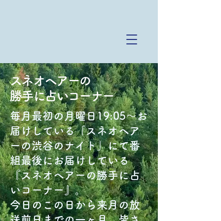
スネオヘアーの
勝手に占いコーナー
毎月最初の月曜日19:05〜お
届けしている「スネオヘア
ーの渋谷のナイト」にて番
組最後にお届けしている
『スネオヘアーの勝手に占
いコーナー』。
今日のこの日から来月の放
送前日までの一ヶ月、皆さ