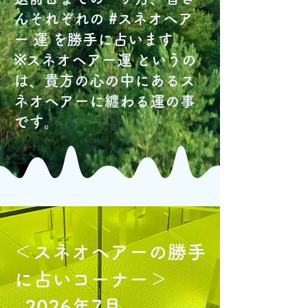
んそれぞれの #スネオヘア
ー 運 を勝手に占います。
※スネオヘアー運 というの
は、貴方の心の中にあるス
ネオヘアーに纏わる運の事
です。
＜スネオヘアーの勝手
に占いコーナー＞
2026年7
月